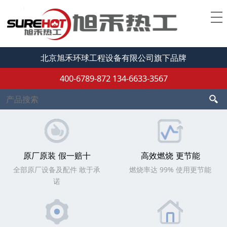
北京旭禾环球工程设备有限公司旗下品牌
400-6789-872
134-6633-3567
原厂原装 假一赔十
高效燃烧 更节能
全部原厂设备及配件 敢于承
燃烧率达 99% 使用更节能
诺