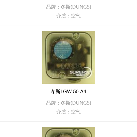
品牌：冬斯(DUNGS)
介质：空气
冬斯LGW 50 A4
品牌：冬斯(DUNGS)
介质：空气