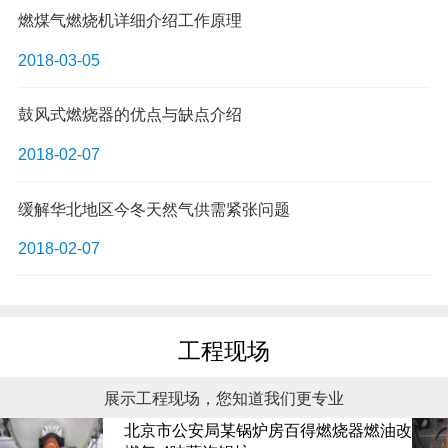
燃煤气燃烧机详细介绍工作原理
2018-03-05
鼓风式燃烧器的优点与缺点介绍
2018-02-07
缓解华北地区今冬天然气供需紧张问题
2018-02-07
工程现场
展示工程现场，您知道我们更专业
公安局某锅炉房百得燃烧器燃油改
天津百得天然