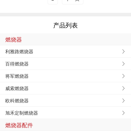
产品列表
燃烧器
利雅路燃烧器
百得燃烧器
将军燃烧器
威索燃烧器
欧科燃烧器
旭禾定制燃烧器
燃烧器配件