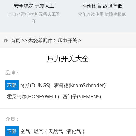
安全稳定 无需人工
性价比高 故障率低
全自动运行检测 无需人工看
常年连续使用 故障率极低
守
首页
>>
燃烧器配件
>
压力开关
>
压力开关大全
品牌：
不限
冬斯(DUNGS)
霍科德(KromSchroder)
霍尼韦尔(HONEYWELL)
西门子(SIEMENS)
介质：
不限
空气
燃气
(
天然气
液化气
)