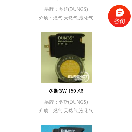
品牌：冬斯(DUNGS)
介质：燃气,天然气,液化气
冬斯GW 150 A6
品牌：冬斯(DUNGS)
介质：燃气,天然气,液化气