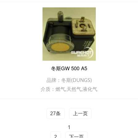
冬斯GW 500 A5
品牌：冬斯(DUNGS)
介质：燃气,天然气,液化气
27条
上一页
1
2
下一页