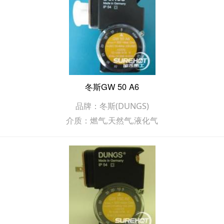
冬斯GW 50 A6
品牌：冬斯(DUNGS)
介质：燃气,天然气,液化气