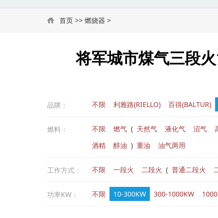
首页
>>
燃烧器
>
将军城市煤气三段火10
不限
利雅路(RIELLO)
百得(BALTUR)
品牌：
不限
燃气
(
天然气
液化气
沼气
燃料：
酒精
醇油
)
重油
油气两用
不限
一段火
二段火
(
普通二段火
工作方式：
不限
10-300KW
300-1000KW
100
功率KW：