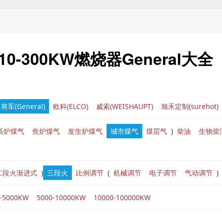
-300KW燃烧器General大全
将军(General)
欧科(ELCO)
威索(WEISHAUPT)
旭禾定制(surehot)
高炉煤气
焦炉煤气
发生炉煤气
城市煤气
煤层气
)
柴油
生物柴
二段火渐进式
)
三段火
比例调节
(
机械调节
电子调节
气动调节
)
0-5000KW
5000-10000KW
10000-100000KW