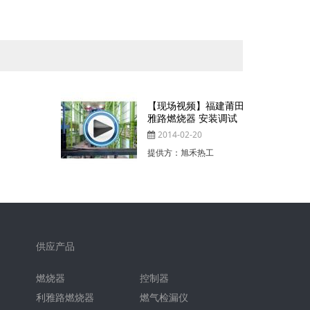
【现场视频】福建莆田大型轧钢厂 利
雅路燃烧器 安装调试
2014-02-20
提供方：旭禾热工
供应产品
燃烧器
控制器
利雅路燃烧器
燃气检漏仪