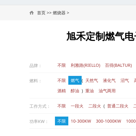
首页
>>
燃烧器
>
旭禾定制燃气电子
不限
利雅路(RIELLO)
百得(BALTUR)
品牌：
不限
燃气
(
天然气
液化气
沼气
燃料：
酒精
醇油
)
重油
油气两用
不限
一段火
二段火
(
普通二段火
工作方式：
不限
10-300KW
300-1000KW
100
功率KW：