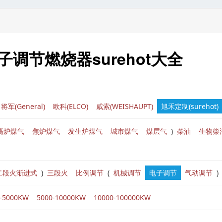
调节燃烧器surehot大全
将军(General)
欧科(ELCO)
威索(WEISHAUPT)
旭禾定制(surehot)
高炉煤气
焦炉煤气
发生炉煤气
城市煤气
煤层气
)
柴油
生物柴
二段火渐进式
)
三段火
比例调节
(
机械调节
电子调节
气动调节
)
0-5000KW
5000-10000KW
10000-100000KW