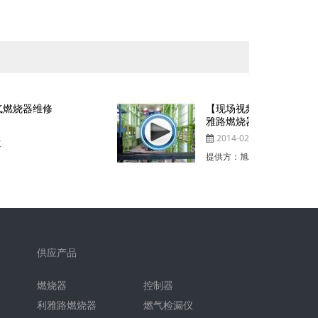
【现场视频】福建莆田大型轧钢厂 利
雅路燃烧器 安装调试
2014-02-20
提供方：旭禾热工
供应产品
燃烧器
控制器
利雅路燃烧器
燃气检漏仪