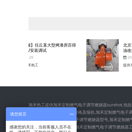
烤漆房百得
北京市公安局某锅炉房百得燃烧器燃
油改燃气 4吨蒸汽锅炉
2014-02-20
提供方：旭禾热工
旭禾热工提供旭禾定制燃气电子调节燃烧器surehot,包
定制燃气电子调节燃烧器价格及报价,旭禾定制燃气电子
请您留言
烧器参数,旭禾定制燃气电子调节燃烧器型号,旭禾定制燃
子调节燃烧器维修维护,及旭禾定制燃气电子调节燃烧器
感谢您的关注，当前客服人员不在