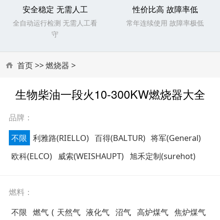
安全稳定 无需人工
性价比高 故障率低
全自动运行检测 无需人工看
常年连续使用 故障率极低
守
首页
>>
燃烧器
>
生物柴油一段火10-300KW燃烧器大全
品牌：
不限
利雅路(RIELLO)
百得(BALTUR)
将军(General)
欧科(ELCO)
威索(WEISHAUPT)
旭禾定制(surehot)
燃料：
不限
燃气
(
天然气
液化气
沼气
高炉煤气
焦炉煤气