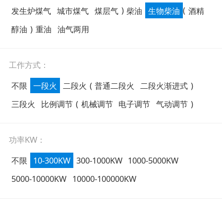
发生炉煤气
城市煤气
煤层气
)
柴油
生物柴油
(
酒精
醇油
)
重油
油气两用
工作方式：
不限
一段火
二段火
(
普通二段火
二段火渐进式
)
三段火
比例调节
(
机械调节
电子调节
气动调节
)
功率KW：
不限
10-300KW
300-1000KW
1000-5000KW
5000-10000KW
10000-100000KW