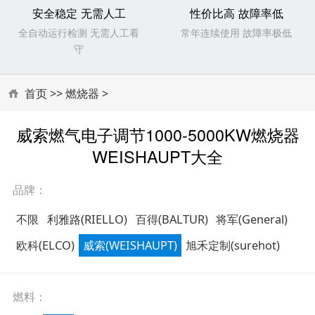
安全稳定 无需人工
性价比高 故障率低
全自动运行检测 无需人工看
常年连续使用 故障率极低
守
首页
>>
燃烧器
>
威索燃气电子调节1000-5000KW燃烧器
WEISHAUPT大全
品牌：
不限
利雅路(RIELLO)
百得(BALTUR)
将军(General)
欧科(ELCO)
威索(WEISHAUPT)
旭禾定制(surehot)
燃料：